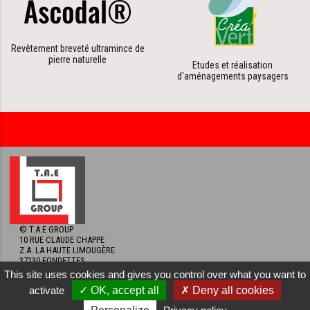
Revêtement breveté ultramince de
pierre naturelle
Etudes et réalisation
d'aménagements paysagers
© T.A.E GROUP
10 RUE CLAUDE CHAPPE
Z.A. LA HAUTE LIMOUGÈRE
37230 FONDETTES
TÉL. 02 47 39 99 84
FACEBOOK T
This site uses cookies and gives you control over what you want to
37 - TRAVAUX
activate
✓ OK, accept all
✗ Deny all cookies
AMÉNAGEME
EXTÉRIEURS