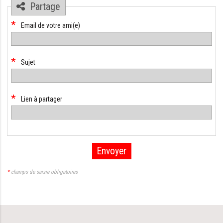
Partage
*
Champ
Email de votre ami(e)
obligatoire
*
Champ
Sujet
obligatoire
*
Champ
Lien à partager
obligatoire
Envoyer
*
champs de saisie obligatoires
Aller
au