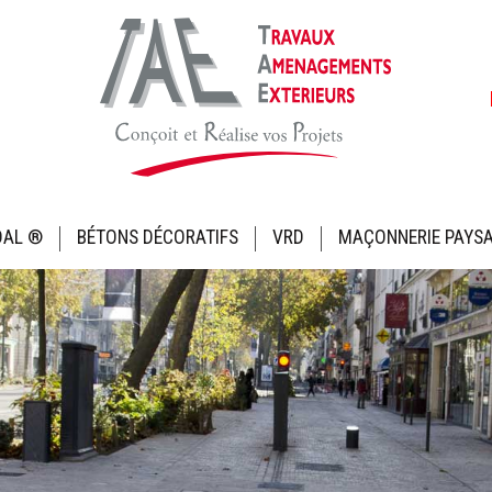
Al
au
co
DAL ®
BÉTONS DÉCORATIFS
VRD
MAÇONNERIE PAYS