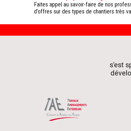
Faites appel au savoir-faire de nos profe
d’offres sur des types de chantiers très va
Aller
au
contenu
s'est s
dévelo