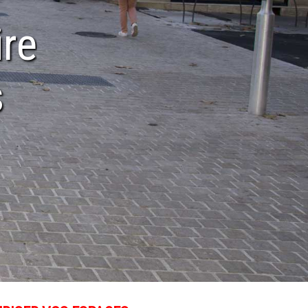
ire
s