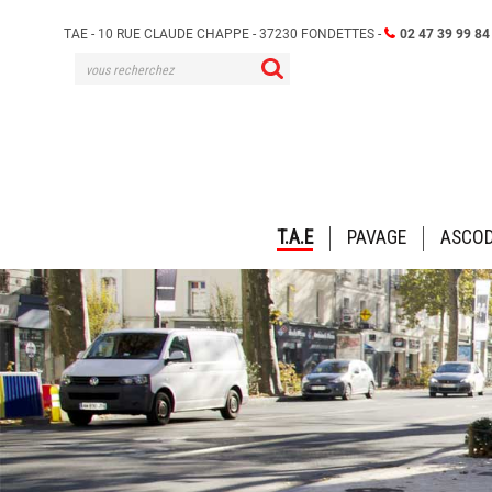
TAE - 10 RUE CLAUDE CHAPPE - 37230 FONDETTES -
02 47 39 99 84
Aller
T.A.E
PAVAGE
ASCO
au
contenu