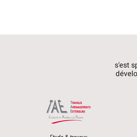
Aller
au
contenu
s'est s
dévelo