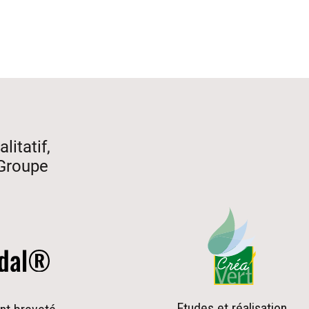
litatif,
 Groupe
Etudes et réalisation