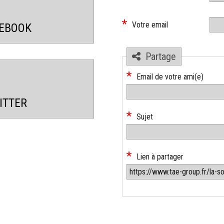
obligatoire
*
Champ
Votre email
CEBOOK
obligatoire
Partage
*
Champ
Email de votre ami(e)
obligatoire
ITTER
*
Champ
Sujet
obligatoire
*
Champ
Lien à partager
obligatoire