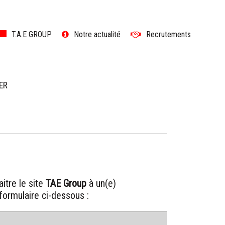
ler
T.A.E GROUP
Notre actualité
Recrutements
ntenu
ER
itre le site
TAE Group
à un(e)
 formulaire ci-dessous :