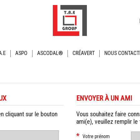
Al
au
co
A.E
ASPO
ASCODAL®
CRÉAVERT
NOUS CONTACT
UX
ENVOYER À UN AMI
 cliquant sur le bouton
Vous souhaitez faire conna
ami(e), veuillez remplir le
*
Champ
Votre prénom