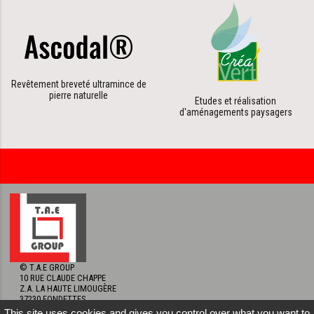
Revêtement breveté ultramince de
pierre naturelle
Etudes et réalisation
d'aménagements paysagers
© T.A.E GROUP
10 RUE CLAUDE CHAPPE
Z.A. LA HAUTE LIMOUGÈRE
37230 FONDETTES
TÉL. 02 47 39 99 84
FACEBOOK T
This site uses cookies and gives you control over what you want to